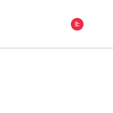
集团服务
联络壹号