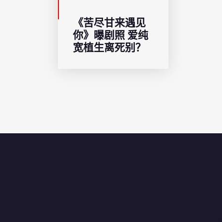
《苦尽甘来遇见
你》曝剧照 爱纯
宽植生离死别？