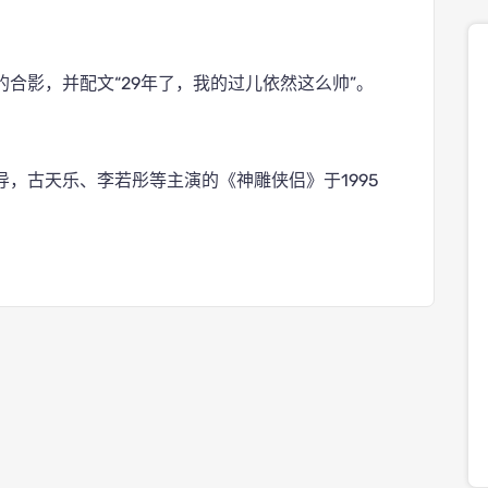
合影，并配文“29年了，我的过儿依然这么帅”。
，古天乐、李若彤等主演的《神雕侠侣》于1995