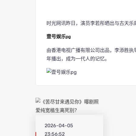
时光网讯昨日，演员李若彤晒出与古天乐的
壹号娱乐pg
由香港电视广播有限公司出品，李添胜执导
年播出，成为一代人的记忆。
2026-04-05
23:56:52