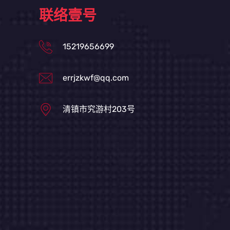
联络壹号
15219656699
errjzkwf@qq.com
清镇市究游村203号